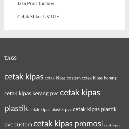
Jasa Print Tumbler
Cetak Stiker UV DTF
TAGS
cetak kipas
cetak kipas costum
cetak kipas kerang
cetak kipas
cetak kipas kerang pvc
plastik
cetak kipas plastik
cetak kipas plastik pvc
cetak kipas promosi
pvc custom
cetak kipas