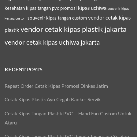
kipas uchiwa
kesehatan
kipas tangan pvc promosi
souvenir kipas
vendor cetak kipas
souvenir kipas tangan custom
kerang custom
vendor cetak kipas plastik jakarta
plastik
vendor cetak kipas uchiwa jakarta
RECENT POSTS
Repeat Order Cetak Kipas Promosi Dinkes Jatim
Cetak Kipas Plastik Ayo Cegah Kanker Servik
Cetak Kipas Tangan Plastik PVC – Hand Fan Custom Untuk
Ataru
Cetak Kipas Tangan Plastik PVC Pemda Tengerang Selatan