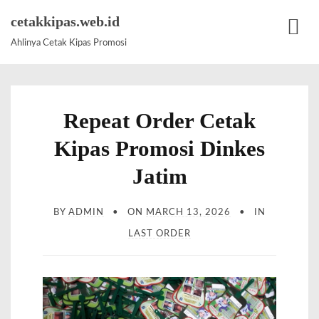
S
cetakkipas.web.id
k
Ahlinya Cetak Kipas Promosi
M
i
e
p
n
t
u
Repeat Order Cetak
o
c
Kipas Promosi Dinkes
o
Jatim
n
t
BY
ADMIN
ON
MARCH 13, 2026
IN
e
LAST ORDER
n
t