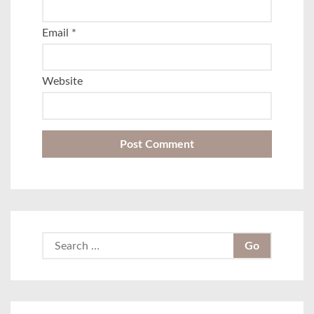
Email
*
Website
S
e
a
r