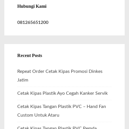
c
Hubungi Kami
h
f
081265651200
o
r
:
Recent Posts
Repeat Order Cetak Kipas Promosi Dinkes
Jatim
Cetak Kipas Plastik Ayo Cegah Kanker Servik
Cetak Kipas Tangan Plastik PVC – Hand Fan
Custom Untuk Ataru
Cetak Kipas Tangan Plastik PVC Pemda