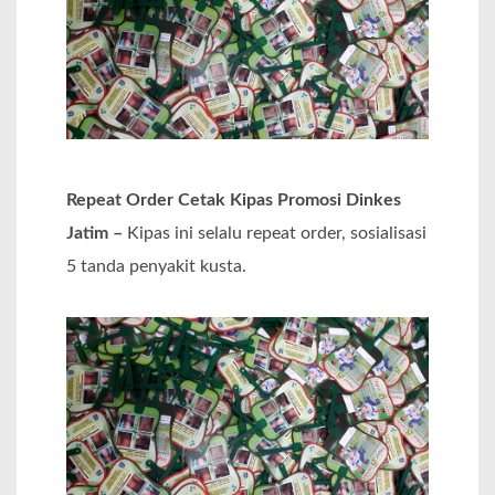
Repeat Order Cetak Kipas Promosi Dinkes
Jatim –
Kipas ini selalu repeat order, sosialisasi
5 tanda penyakit kusta.