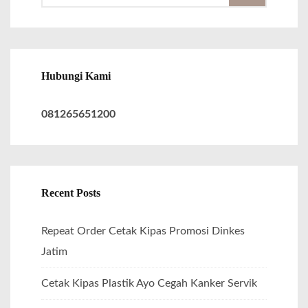
e
a
r
c
Hubungi Kami
h
f
081265651200
o
r
:
Recent Posts
Repeat Order Cetak Kipas Promosi Dinkes
Jatim
Cetak Kipas Plastik Ayo Cegah Kanker Servik