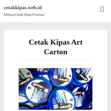
S
cetakkipas.web.id
k
Ahlinya Cetak Kipas Promosi
M
i
e
p
n
t
u
Cetak Kipas Art
o
c
Carton
o
n
t
e
n
t